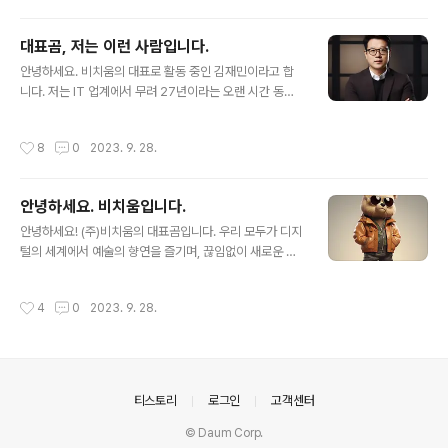
도입니다. 이를 통해 예술가, 수집가, 투자자 등에게 새로
운 경험과 기회를 제공하게 될 것입니다. 프로젝트의 목표
대표곰, 저는 이런 사람입니다.
와 의의본 프로젝트의 주요 목표는 실물 예술작품을 NFT
글 내용
형태로 변환하고, 블록체인 기술을 이용하여 작품의 소유
안녕하세요. 비치움의 대표로 활동 중인 김재민이라고 합
권과 저작권을 확실하게 인증하는 것입니다. 이 과정을 통
니다. 저는 IT 업계에서 무려 27년이라는 오랜 시간 동안
해 예술작품의 가치는 온라인에서도 지속될 수 있고, 다양
근무한 경력이 있습니다. 지난해 12월에는 5년 간 소속되
한 형태로 오프라인에서 유통될 수 있도록 준비하고 있습
어 있던 회사를 떠나, 50세의 나이를 맞이하기 전에 꿈에
작성시간
8
0
2023. 9. 28.
니다. 프로젝트의 진행 과정작품 선택 ..
그리던 일을 실현하고자 창업의 길을 선택하게 되었습니
다. 제 전문 분야는 프로젝트 기획 및 관리인데요, 이 분야
에서 지속적으로 경력을 쌓아왔습니다. 물론 기획 관리 외
안녕하세요. 비치움입니다.
에도 인력 관리, 마케팅 및 세일즈 컨설팅 등 다양한 업무
글 내용
분야에서도 프리랜서로 계속해서 일해왔습니다. 이러한 경
안녕하세요! (주)비치움의 대표곰입니다. 우리 모두가 디지
험과 노하우를 바탕으로, 비치움에서 새로운 가능성을 펼
털의 세계에서 예술의 향연을 즐기며, 끊임없이 새로운 가
쳐나가겠습니다. 이름 : 김 재 민 별명 : 대표곰(ceogom)/
능성을 탐구할 수 있는 시대에 살고 있습니다. 디지털 아트
너드곰(nerdgom) 핵심역량 : 장점 및 노하우로 27년간 I
와 NFT는 예술의 경계를 무한히 넓혀가고 있으며, 우
작성시간
4
0
2023. 9. 28.
T분야에서 축척한 ..
리 (주)비치움은 이 변화의 최전선에서 미래를 선도하고
자 합니다. 우리의 목표는 기술과 예술의 결합으로 새로
운 가치를 창출하고, 여러분들께 아름다움의 새로운 경험
을 선사하는 것입니다. 또한, 기업 컨설팅을 통해 IT 분야에
서 여러분의 비즈니스가 한 단계 더 성장할 수 있도록 도와
의안내
티스토리
로그인
고객센터
드리겠습니다. 비치움은 ‘빛나는 아름다움’, ‘비전(Visio
n)’과 ‘창조(Creation)’의 결합으로, 끊임없는 도전과 혁신
© Daum Corp.