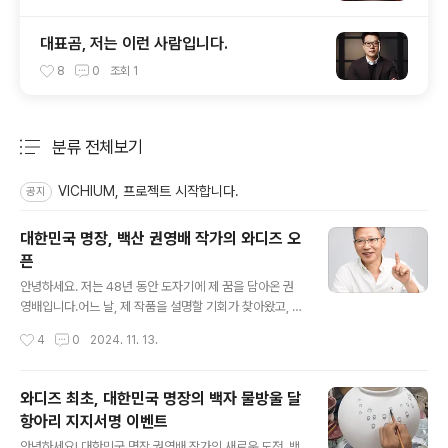
대표곰, 저는 이런 사람입니다.
8
0
조회
1
분류 전체보기
주요 글 목록
VICHIUM, 프로젝트 시작합니다.
공지
대한민국 명장, 백산 권영배 작가의 와디즈 오
픈
글 내용
안녕하세요. 저는 48년 동안 도자기에 제 꿈을 담아온 권
영배입니다.어느 날, 제 작품을 설명할 기회가 찾아왔고, 무
심코 그린 물방울 하나가 새로운 변신의 시작이었습니다.
작성시간
4
0
2024. 11. 13.
"전통 도예가의 새로운 변신"을 그 물방울 속에 담았습니
다. 기물을 만들고 물방울을 그릴 때마다, 제 눈과 마음을
교환하듯 한 방울, 한 방울 정성을 다해 그려냈습니다. 하얀
와디즈 최초, 대한민국 명장의 백자 물방울 달
바탕 위에 푸른 물방울, 그 작은 표현은 저에게 큰 도전이었
항아리 지지서명 이벤트
습니다. 지나간 도예의 길을 돌아보며, 기다림의 미학과 과
글 내용
학적 사고, 인문학의 철학이 깃든 도예를 통해 흙이 가마 속
안녕하세요! 대한민국 명장 권영배 작가의 새로운 도전, 백