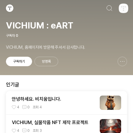
검색하기
티스토리
VICHIUM : eART
구독자
0
VICHIUM, 홈페이지에 방문해 주셔서 감사합니다.
구독하기
방명록
신고하기 레이어
열기
인기글
안녕하세요. 비치움입니다.
4
0
조회
4
VICHIUM, 실물작품 NFT 제작 프로젝트
4
0
조회
3