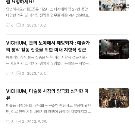
럼 요청하세요!
야 : 그림, 조각, 사진, 설치미술, 기타 미술 작업 📌 참여 방
글 내용
법 : 포트폴리오 최근 3년 이내 작업물 5개 이상 포함, [이
안녕하세요? 대표곰은 비즈니스 세계에서 약 27년 동안
메일 주소]로 아래 정보와 함께 제출 이름 및 연락처아티스
다양한 기획 및 마케팅 전략을 업무로 해온 PM 컨설턴트
트 이력 및 간략한 자기 소개NFT 프로젝트에 ..
입니다. 저의 경험은 여러분의 비즈니스 성장을 촉진할 수
작성시간
6
0
2023. 10. 2.
있는 무기가 될 것입니다. 다양한 분야의 기획 및 마케팅,
개발, 운영 부분에서 최고의 파트너가 되겠습니다.📌 서비
스 포인트개인부터 기업까지 : 당신이 개인 사업자이든 대
VICHIUM, 돈의 노예에서 해방되자 : 예술가
규모 기업이든, 모든 규모의 비즈니스에 맞는 전략을 제시
의 창작 활동 집중을 위한 미래 지향적 접근
합니다.현실적인 해결책 : 이론적 지식만 제공하는 것이 아
글 내용
닌, 현장에서 얻은 실제 경험을 기반으로 한 실질적인 조언
예술가의 창작 활동 집중을 위한 미래 지향적 접근예술가
을 제공합니다.맞춤형 컨설팅 : 고객의 비즈니스 모델과 시
는 사회에서 그 가치와 위치가 끊임없이 논의되는 직업군
장 환경에 따라 특화된 전략을 디자인합니다.패러다임 혁
중 하나입니다. 그들의 창작 활동이 불특정 다수에게 감동
작성시간
4
0
2023. 10. 1.
신 강의 : 개인과 기업의 혁신에 필요한 마인드셋과 전략을
과 공감을 주는 것은 사실이나, 그들이 경제적인 생존을 위
강의해 드립니다.맞춤형 프로젝트 ..
해 끊임없이 고민해야 하는 현실도 부정할 수 없습니다. 이
글에서는 예술가가 순수한 예술 활동에만 집중할 수 있는
VICHIUM, 미술품 시장의 양극화 심각한 이
환경을 조성하는 방안에 대해 탐구해 보고, 특히 NFT라는
유
혁신적 기술이 어떻게 그 해법의 일부가 될 수 있는지를 중
글 내용
점적으로 다룰 것입니다. 1. 예술가의 현실적인 고민 상업
미술품 시장에서의 양극화는 꾸준한 관심사로 부상해 왔으
적으로 성공하지 못한 예술가들 대다수는 작품 활동 외에
며, 이로 인해 시장 내에서의 경쟁이 점점 더 치열해지고 있
다른 일로 생계를 유지해야 합니다. 이런 부가적인 활동은
습니다. 이러한 양극화는 다양한 통계 자료를 통해 뚜렷이
작성시간
3
0
2023. 9. 29.
그들의 창작에 부정적인 영향을 줄 수 있습니다. 예술가가
확인될 수 있으며, 그 영향력은 시장의 여러 계층에 걸쳐 상
되기 위한 교육과 훈련, 그리고 ..
당한 파장을 일으키고 있습니다. 경매 및 판매 데이터 분석