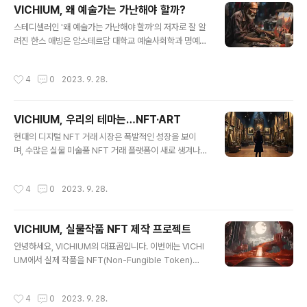
최근 몇 년 간의 경매 및 판매 데이터를 분석해 볼 때, 상위
VICHIUM, 왜 예술가는 가난해야 할까?
1%의 예술가들이 차지하는 시장 점유율이 급격히 상승하
글 내용
스테디셀러인 '왜 예술가는 가난해야 할까'의 저자로 잘 알
고 있습니다. Artprice.com과 같은 예술 시장분석 사이
려진 한스 애빙은 암스테르담 대학교 예술사회학과 명예교
트에 따르면, 이들 상위 예술가의 작품은 전체 미술품 거래
수로서, 예술가들이 경제적으로 어려운 상황에 처하는 주
의 약 50% 이상을 차지하고 있습니다. 중소 예술가의 어
된 원인을 분석하였습니다. 그의 주장에 따르면, 예술가
려움 한편으로, 대다수의 중소 예술가들은 자신들의 작품
작성시간
4
0
2023. 9. 28.
의 가난한 현상은 예술 분야에 깊이 뿌리반 성향, 즉 '에토
이 적절한 가치를 인정받지 못하며, 시장 접근성이 낮아지
스'(ethos·기풍)가 지나치게 강화되어 있기 때문이라고 합
는 어려움에 직면하고 ..
니다. 이러한 '에토스'는 예술가들이 자신의 작품에 대한 순
VICHIUM, 우리의 테마는…NFT·ART
수한 열정과 헌신을 강조하며, 이러한 가치관이 예술계에
글 내용
서 우선시 되고 강화된 결과, 예술가들은 경제적인 이익
현대의 디지털 NFT 거래 시장은 폭발적인 성장을 보이
을 추구하는 것이 둘째 치게 되는 경향이 있다고 한스 애빙
며, 수많은 실물 미술품 NFT 거래 플랫폼이 새로 생겨나
은 지적합니다. 이로 인해, 예술가들은 자신의 창작활동
고 있습니다. 그러나 이러한 시장에서 중요한 것은 단순
에 있어서 경제적인 안정성을 뒷전으로 하게 되어, 실질적
히 기술적인 이점이나 경제적인 수익만을 추구하는 '아트
작성시간
4
0
2023. 9. 28.
인 생계유지에 어려움을 겪게 되는 케이스가..
테크'에서 벗어나, 예술작품에 대한 진정한 애정과 이해
를 바탕으로 다양한 이해관계자들이 공동으로 참여하는 생
태계를 구축하는 것입니다. 본론으로 돌아와, 우리는 이러
VICHIUM, 실물작품 NFT 제작 프로젝트
한 생각에서 출발하여, 특정 기업이나 단체의 통제를 받
글 내용
지 않는 자유로운 환경에서 아티스트, 예술가, 갤러리, 화
안녕하세요, VICHIUM의 대표곰입니다. 이번에는 VICHI
랑, 컬렉터 및 수집가들이 협력하여 발전시킬 수 있는 클라
UM에서 실제 작품을 NFT(Non-Fungible Token)
우드 기반 NFT 생태계를 제안합니다. 이 플랫폼은 현실
로 변환하여 브랜딩하는 새로운 프로젝트를 진행하려고 합
과 가상의 경계를 허물며, 하이브리드 공간에서의 상호작
니다. 이 프로젝트는 예술과 기술의 흥미로운 결합을 통
작성시간
4
0
2023. 9. 28.
용을 통해 예술작품의 다양한 가치를 탐구하고 통합할 수..
해 실물 작품에 디지털 자산의 가치를 부여하는 독특한 시