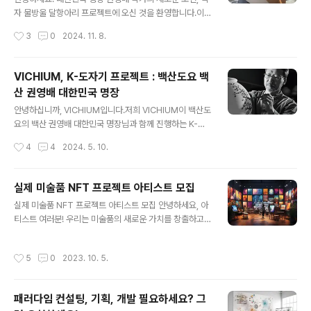
에서 천천히 피어나는 과정을 경험했습니다. 하나둘, 그 아
자 물방울 달항아리 프로젝트에 오신 것을 환영합니다.이
름다움이 여러분의 마음에 닿기를 바랍니다. 물방울을 그
번 프로젝트는 와디즈 최초로 대한민국 명장의 작품을 선
작성시간
3
0
2024. 11. 8.
리고 눈을 쉬며, 이 마음을 글로 남기고자 합니다. 여러분의
보이는 특별한 기회입니다. 권영배 명장은 47년 경력의 풍
소중한 참여로 저의..
부한 경험을 바탕으로 백자와 분청 분야에서 독보적인 존
재로 인정받아 왔습니다. 이번 펀딩을 통해 명장이 제작
VICHIUM, K-도자기 프로젝트 : 백산도요 백
한 백자 물방울 달항아리를 만나보실 수 있습니다. K-도자
산 권영배 대한민국 명장
기 프로젝트는 권영배 작가가 2022년 대한민국 명장으
글 내용
로 선정된 이후 품었던 꿈에서 시작되었습니다. 이 프로젝
안녕하십니까, VICHIUM입니다.저희 VICHIUM이 백산도
트의 목표는 한국 전통 도자기의 아름다움과 가치를 널
요의 백산 권영배 대한민국 명장님과 함께 진행하는 K-도
리 알리고, 현대적인 감각을 더한 작품을 통해 후배 도예인
자기 프로젝트에 대해 소개드리게 되어 대단히 영광입니
작성시간
4
4
2024. 5. 10.
들을 위한 새로운 시장을 창출하는 것입니다. 한국 전통 도
다. 권영배 명장님의 손에서 탄생한 예술적 가치가 높은 도
자기의 글로벌 진출과 예술 발전을 위해 힘쓰고 있는..
자기 작품들을 NFT로 전환하여 글로벌 무대에 선보이게
되었습니다. 이번 프로젝트는 한국의 전통 도자기가 지닌
실제 미술품 NFT 프로젝트 아티스트 모집
아름다움과 정신을 전 세계에 알리는 데 중요한 역할을 할
글 내용
실제 미술품 NFT 프로젝트 아티스트 모집 안녕하세요, 아
것입니다. 명장님의 작품을 디지털 자산으로 변환함으로
티스트 여러분! 우리는 미술품의 새로운 가치를 창출하고,
써, 전통 예술의 새로운 가능성을 탐구하고, 전 세계 어디서
디지털 환경에서의 예술적 표현의 가능성을 모색하는 프로
든 접근 가능한 형태로 한국 도자기의 가치를 높이고자 합
젝트를 추진하고 있습니다. 실제 미술품을 NFT(Non-Fu
니다. 이번 협력을 통해, 전통과 현대가 어우러진 새로운 형
작성시간
5
0
2023. 10. 5.
ngible Token)로 변환하여 더 넓은 대중과 공유하고자
태의 예술 수집을 제안하며, 한국 도자기의 독특한 아름다
합니다. 이 목적을 함께 실현해 나갈 아티스트 여러분의 참
움과 정교함을 전 세계에 전파하고자 합..
여를 기다립니다. 📌 모집 기간 : 사전 접수 이벤트 기간 2
패러다임 컨설팅, 기획, 개발 필요하세요? 그
023/10~2023/12 까지, 이후에는 항시 모집📌 모집 분